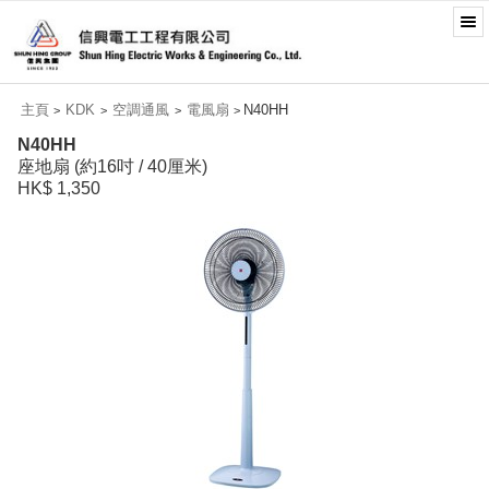
主頁
KDK
空調通風
電風扇
N40HH
>
>
>
>
N40HH
座地扇 (約16吋 / 40厘米)
HK$ 1,350