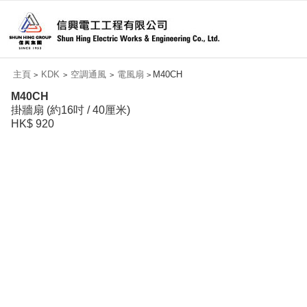
主頁
KDK
空調通風
電風扇
M40CH
>
>
>
>
M40CH
掛牆扇 (約16吋 / 40厘米)
HK$ 920