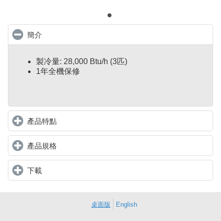
簡介
click to collapse contents
製冷量: 28,000 Btu/h
(3匹)
1年全機保修
產品特點
click to expand contents
產品規格
click to expand contents
下載
click to expand contents
桌面版
English