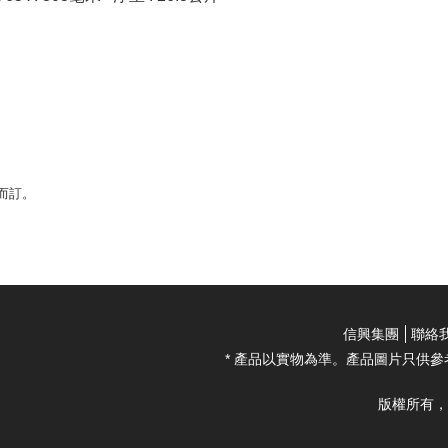
而訂。
信興集團
聯絡
* 產品以實物為準。產品圖片只供參
版權所有，