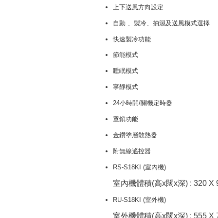
上下送風方向設定
自動 、製冷、抽濕及送風模式選擇
快速製冷功能
節能模式
睡眠模式
寧靜模式
24小時開/關機定時器
童鎖功能
金鑽塗層散熱器
附無線遙控器
RS-S18KI (室內機)
室內機體積(高x闊x深) : 320 X 
RU-S18KI (室外機)
室外機體積(高x闊x深) : 555 X 