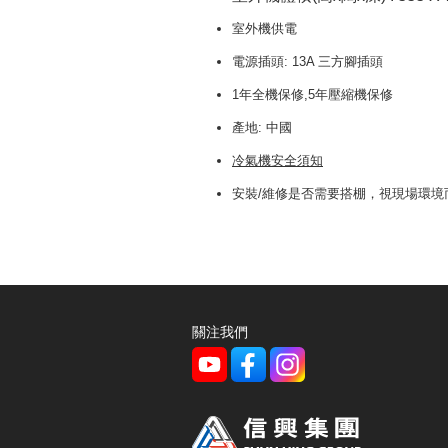
室外機供電
電源插頭: 13A 三方腳插頭
1年全機保修,5年壓縮機保修
產地: 中國
冷氣機安全須知
安裝/維修是否需要搭棚，視現場環境
關注我們