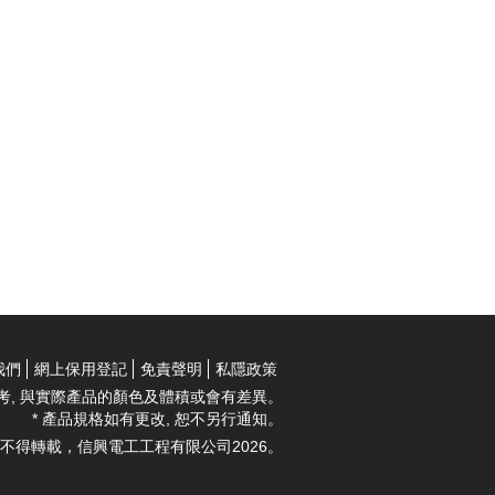
我們
網上保用登記
免責聲明
私隱政策
考, 與實際產品的顏色及體積或會有差異。
* 產品規格如有更改, 恕不另行通知。
不得轉載，信興電工工程有限公司2026。