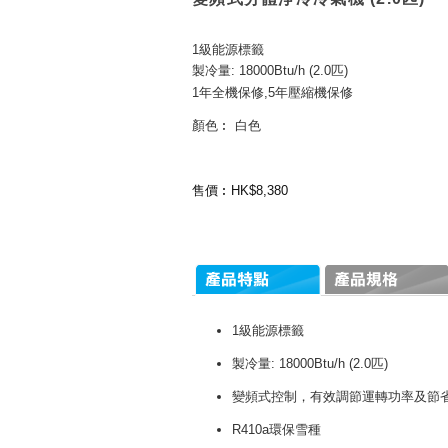
1級能源標籤
製冷量: 18000Btu/h (2.0匹)
1年全機保修,5年壓縮機保修
顏色︰ 白色
售價︰HK$8,380
1級能源標籤
製冷量: 18000Btu/h (2.0匹)
變頻式控制，有效調節運轉功率及節
R410a環保雪種