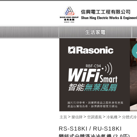
>
>
>
>
主頁
樂信牌
空調通風
冷氣機
分體式冷
RS-S18KI / RU-S18KI
變頻式分體淨冷冷氣機 (2.0匹)