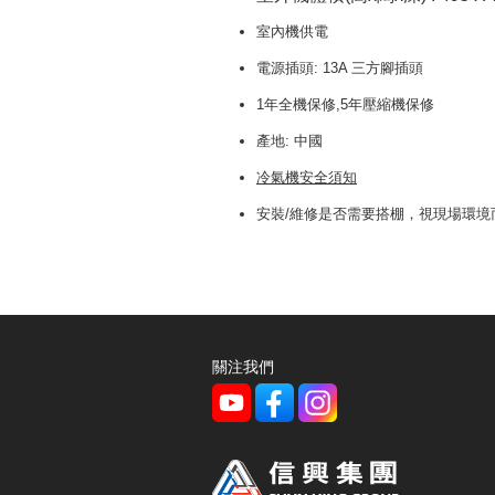
室內機供電
電源插頭: 13A 三方腳插頭
1年全機保修,5年壓縮機保修
產地: 中國
冷氣機安全須知
安裝/維修是否需要搭棚，視現場環境
關注我們