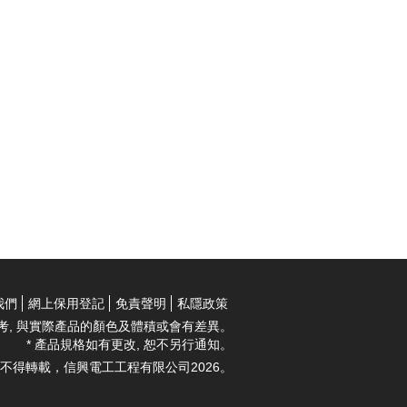
我們
網上保用登記
免責聲明
私隱政策
考, 與實際產品的顏色及體積或會有差異。
* 產品規格如有更改, 恕不另行通知。
不得轉載，信興電工工程有限公司2026。