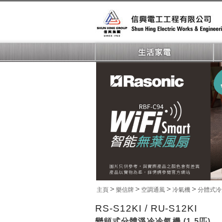
>
>
>
>
主頁
樂信牌
空調通風
冷氣機
分體式冷
RS-S12KI / RU-S12KI
變頻式分體淨冷冷氣機 (1.5匹)