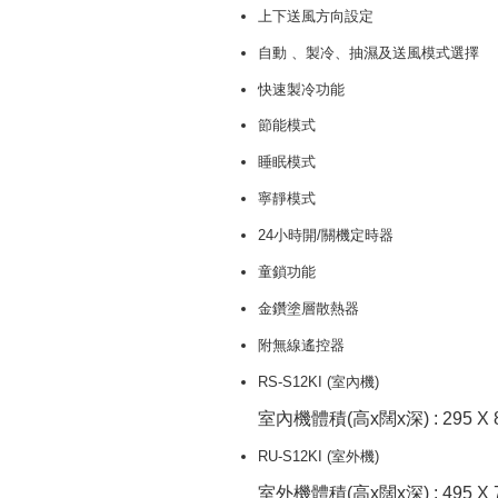
上下送風方向設定
自動 、製冷、抽濕及送風模式選擇
快速製冷功能
節能模式
睡眠模式
寧靜模式
24小時開/關機定時器
童鎖功能
金鑽塗層散熱器
附無線遙控器
RS-S12KI (室內機)
室內機體積(高x闊x深) : 295 X 
RU-S12KI (室外機)
室外機體積(高x闊x深) : 495 X 