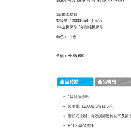
1級能源標籤
製冷量: 12000Btu/h (1.5匹)
1年全機保修,5年壓縮機保修
顏色︰ 白色
售價︰HK$5,680
1級能源標籤
製冷量: 12000Btu/h (1.5匹)
變頻式控制，有效調節運轉功率及節
R410a環保雪種