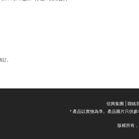
而訂。
信興集團
聯絡
* 產品以實物為準。產品圖片只供參
版權所有，