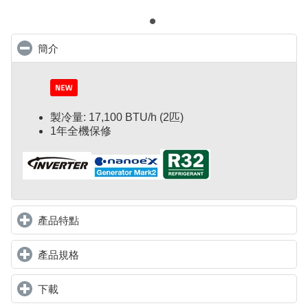
簡介
click to collapse contents
製冷量: 17,100 BTU/h (2匹)
1年全機保修
產品特點
click to expand contents
產品規格
click to expand contents
下載
click to expand contents